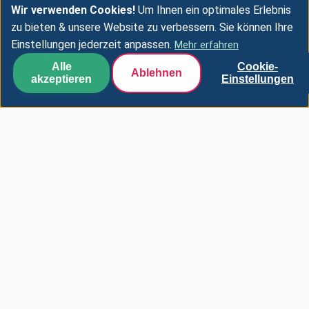
Wir verwenden Cookies!
Um Ihnen ein optimales Erlebnis
zu bieten & unsere Website zu verbessern. Sie können Ihre
Startseite
Einstellungen jederzeit anpassen.
Mehr erfahren
Über Uns
Alle
Cookie-
Ablehnen
Finanztipps
akzeptieren
Einstellungen
Dienstleistungen
Workshops
Blog
Kontakt
Datenschutzerklärung
GDPR
Cookie-Richtlinie
Nutzungsbedingungen
Kurfürstendamm 136, 10711 Berlin,
Adresse:
Deutschland
kontakt@innovarex.net
Email:
Mo-Fr: 9:00-18:00, Sa: 10:00-14:00
Öffnungszeiten: