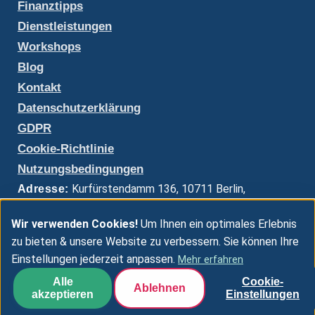
Finanztipps
Dienstleistungen
Workshops
Blog
Kontakt
Datenschutzerklärung
GDPR
Cookie-Richtlinie
Nutzungsbedingungen
Kurfürstendamm 136, 10711 Berlin,
Adresse:
Deutschland
Wir verwenden Cookies!
kontakt@innovarex.net
Um Ihnen ein optimales Erlebnis
Email:
zu bieten & unsere Website zu verbessern. Sie können Ihre
Mo-Fr: 9:00-18:00, Sa: 10:00-14:00
Öffnungszeiten:
Einstellungen jederzeit anpassen.
Mehr erfahren
Alle
Cookie-
Ablehnen
akzeptieren
Einstellungen